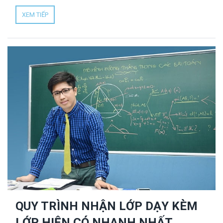
ngay bài viết sau để theo dõi và cập nhật lớp mới tại Gia
XEM TIẾP
Sư Nhân Đức thường xuyên nhé.
QUY TRÌNH NHẬN LỚP DẠY KÈM
LỚP HIỆN CÓ NHANH NHẤT