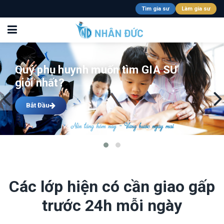
Tìm gia sư
Làm gia sư
Quý phụ huynh muốn tìm GIA SƯ
giỏi nhất?
Bắt Đầu
Các lớp hiện có cần giao gấp
trước 24h mỗi ngày