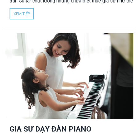
đàn Guitar chất lượng nhưng chưa biết thuê gia sư như thế
nào? Nhân Đức là trung tâm gia sư uy tín hàng đầu
XEM TIẾP
TPHCM, hơn 10 năm kinh nghiệm cung ứng dịch vụ gia sư
dạy đàn Guitar tại nhà, chúng tôi có sẵn 1000 gia sư dạy
giỏi, chuyên môn cao, giàu kinh nghiệm, chắc chắn sẽ hỗ
trợ các bạn học viên biết đệm hát GUITAR và chơi những
bản nhạc CỔ ĐIỂN hay là FINGERSTYLE cơ bản và nâng
cao.
GIA SƯ DẠY ĐÀN PIANO