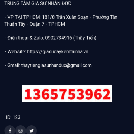
TRUNG TÂM GIA SƯ NHÂN ĐỨC
- VP TẠI TPHCM: 181/8 Trần Xuân Soạn - Phường Tân
Thuận Tây - Quận 7 - TPHCM
- Điện thoại & Zalo: 0902734916 (Thầy Tiến)
- Website: https://giasudaykemtainha.vn
- Gmail:
thaytiengiasunhanduc@gmail.com
ID: 123