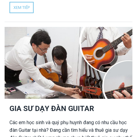
tại nhà là giải pháp hiệu quả nhiều học viên đã sử dụng,
XEM TIẾP
bạn có thể tham khảo. Nhân Đức là trung tâm gia sư uy tín
hàng đầu TPHCM, hơn 10 năm cung ứng dịch vụ gia sư
tại nhà, có sẵn 1000 gia sư dạy đàn Organ giỏi, chất
lượng, uy tín.
GIA SƯ DẠY ĐÀN GUITAR
Các em học sinh và quý phụ huynh đang có nhu cầu học
đàn Guitar tại nhà? Đang cần tìm hiểu và thuê gia sư dạy