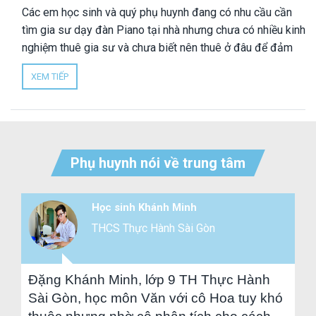
Các em học sinh và quý phụ huynh đang có nhu cầu cần
tìm gia sư dạy đàn Piano tại nhà nhưng chưa có nhiều kinh
nghiệm thuê gia sư và chưa biết nên thuê ở đâu để đảm
bảo uy tín, chất lượng? Nhân Đức là trung tâm gia sư uy
XEM TIẾP
tín hàng đầu TPHCM, hơn 10 năm kinh nghiệm cung ứng
gia sư dạy kèm tại nhà, chúng tôi có sẵn 1000 gia sư dạy
đàn Piano tại nhà, chuyên môn cao, dày dặn kinh nghiệm,
đang học và tốt nghiệp từ lò Nhạc viện TPHCM và Học
viện Âm nhạc Quốc Gia. Nhân Đức cam kết hỗ trợ tốt chon
Phụ huynh nói về trung tâm
hu cầu cần học đàn Piano của mọi học viên từ chương
trình Piano cổ điển, Piano đệm hát cơ bản - nâng cao.
Học sinh Khánh Minh
THCS Thực Hành Sài Gòn
Đặng Khánh Minh, lớp 9 TH Thực Hành
Sài Gòn, học môn Văn với cô Hoa tuy khó