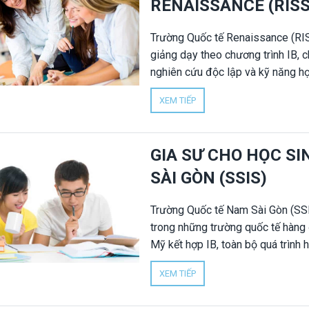
RENAISSANCE (RISS
trình Singapore – Cambridge, giáo
Trường Quốc tế Renaissance (RIS
giảng dạy theo chương trình IB, c
nghiên cứu độc lập và kỹ năng họ
độ khó cao, đặc biệt ở các cấp
XEM TIẾP
Programme (DP). Vì vậy, nhiều ph
Quốc tế Renaissance (RISS) để hỗ
học tập tốt. Gia sư Nhân Đức cung
GIA SƯ CHO HỌC S
cho học sinh Trường Quốc tế Ren
SÀI GÒN (SSIS)
IB, giáo trình và tiêu chí đánh giá
Trường Quốc tế Nam Sài Gòn (SSIS
trong những trường quốc tế hàng 
Mỹ kết hợp IB, toàn bộ quá trình 
Chương trình tại SSIS có yêu cầu 
XEM TIẾP
nghiên cứu, đặc biệt ở bậc Middl
huynh lựa chọn gia sư cho học si