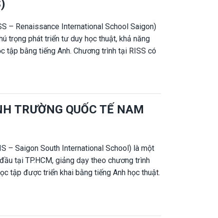
)
 trình và tiêu chí đánh giá của nhà trường.
S – Renaissance International School Saigon)
hú trọng phát triển tư duy học thuật, khả năng
c tập bằng tiếng Anh. Chương trình tại RISS có
 Middle Years Programme (MYP) và Diploma
ụ huynh lựa chọn gia sư cho học sinh Trường
 trợ con theo kịp chương trình và đạt kết quả
 cấp dịch vụ gia sư 1 kèm 1 tại nhà và online
INH TRƯỜNG QUỐC TẾ NAM
aissance (RISS), đảm bảo bám sát chương trình
 của nhà trường.
 – Saigon South International School) là một
đầu tại TP.HCM, giảng dạy theo chương trình
học tập được triển khai bằng tiếng Anh học thuật.
rất cao về tư duy, khả năng tự học và kỹ năng
e School và High School. Vì vậy, nhiều phụ
nh Trường Quốc tế Nam Sài Gòn (SSIS) để hỗ trợ