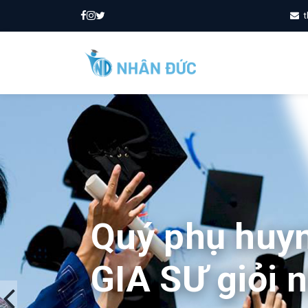
t
Quý phụ huy
GIA SƯ giỏi 