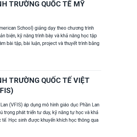
INH TRƯỜNG QUỐC TẾ MỸ
chọn gia sư phù hợp độ tuổi, phương pháp giảng
ộ rõ rệt và học tập tự tin hơn.
erican School) giảng dạy theo chương trình
hản biện, kỹ năng trình bày và khả năng học tập
 bài tập, bài luận, project và thuyết trình bằng
thức vững và kỹ năng học thuật tốt. Do đó, nhiều
n TAS để hỗ trợ con học đúng chuẩn chương
ấp gia sư 1 kèm 1 tại nhà và online cho học
i trường.
NH TRƯỜNG QUỐC TẾ VIỆT
FIS)
Lan (VFIS) áp dụng mô hình giáo dục Phần Lan
ú trọng phát triển tư duy, kỹ năng tự học và khả
 tế. Học sinh được khuyến khích học thông qua
óm, thay vì học thuộc lòng. Vì phương pháp học
iều phụ huynh lựa chọn gia sư hiểu rõ mô hình