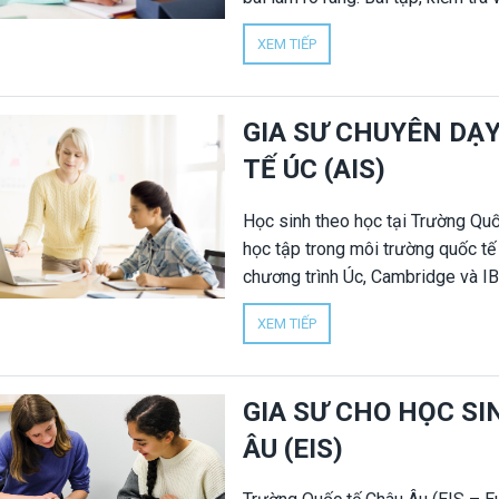
cao, đòi hỏi học sinh hiểu sâu kiế
XEM TIẾP
huynh lựa chọn gia sư dạy kèm ri
nhà trường. Gia sư Nhân Đức cung
học sinh ABCIS, tập trung đúng c
GIA SƯ CHUYÊN DẠ
TẾ ÚC (AIS)
Học sinh theo học tại Trường Quốc
học tập trong môi trường quốc tế
chương trình Úc, Cambridge và IB 
chuẩn đánh giá cao khiến nhiều h
XEM TIẾP
chương trình và duy trì kết quả h
1 kèm 1 tại nhà và online dành ri
những nội dung trọng tâm của nhà
GIA SƯ CHO HỌC S
ÂU (EIS)