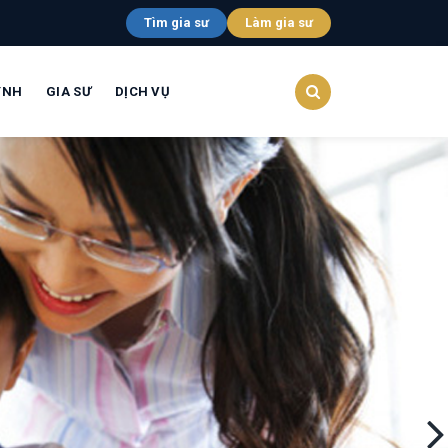
Tìm gia sư
Làm gia sư
YNH
GIA SƯ
DỊCH VỤ