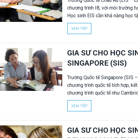
Trường Quốc tế Châu Âu (EIS – Eu
chương trình IB, với môi trường h
Học sinh EIS cần khả năng học tậ
tốt và kỹ năng tự nghiên cứu, đ
XEM TIẾP
và Diploma Programme (DP). Vì v
(EIS) đóng vai trò quan trọng tron
đạt kết quả học tập ổn định. Gia
GIA SƯ CHO HỌC S
online cho học sinh EIS, tập tru
SINGAPORE (SIS)
trình IB.
Trường Quốc tế Singapore (SIS – 
chương trình quốc tế tích hợp, kế
chương trình quốc tế như Cambrid
cầu học sinh có nền tảng Maths, 
XEM TIẾP
tốt và kỹ năng học tập bằng tiếng
cho học sinh Trường Quốc tế Sing
ổn định lâu dài. Gia sư Nhân Đức 
GIA SƯ CHO HỌC S
online cho học sinh Trường Quốc