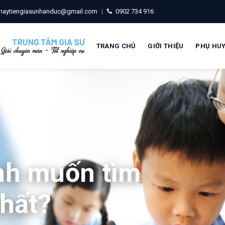
haytiengiasunhanduc@gmail.com
|
0902 734 916
TRANG CHỦ
GIỚI THIỆU
PHỤ HU
nh muốn tìm
nhất?