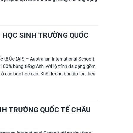
n thức thay vì học thuộc. Chính vì vậy, nhiều phụ
êng để hỗ trợ con theo sát chương trình học của
 cấp gia sư 1 kèm 1 tại nhà hoặc online cho
hương trình đang học tại trường.
Y HỌC SINH TRƯỜNG QUỐC
 tế Úc (AIS – Australian International School)
 100% bằng tiếng Anh, với lộ trình đa dạng gồm
ở các bậc học cao. Khối lượng bài tập lớn, tiêu
ọc sinh cần gia sư chuyên sâu để theo kịp
ọc tập ổn định. Gia sư Nhân Đức cung cấp gia sư
êng cho học sinh AIS, tập trung hỗ trợ đúng
 trường.
INH TRƯỜNG QUỐC TẾ CHÂU