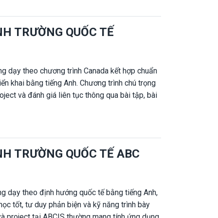
quả hơn. Gia sư Nhân Đức cung cấp gia sư 1
ọc sinh VFIS, dạy kèm đúng chương trình đang
INH TRƯỜNG QUỐC TẾ
ng dạy theo chương trình Canada kết hợp chuẩn
ển khai bằng tiếng Anh. Chương trình chú trọng
oject và đánh giá liên tục thông qua bài tập, bài
Vì yêu cầu học tập cao, nhiều phụ huynh lựa chọn
học đúng phương pháp và theo kịp tiến độ của
 cấp gia sư 1 kèm 1 tại nhà và online cho học
ơng trình Canada đang học tại trường.
INH TRƯỜNG QUỐC TẾ ABC
g dạy theo định hướng quốc tế bằng tiếng Anh,
ọc tốt, tư duy phản biện và kỹ năng trình bày
a và project tại ABCIS thường mang tính ứng dụng