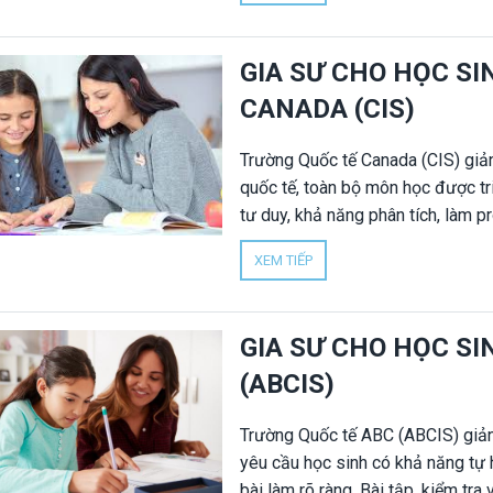
Phần Lan để hỗ trợ con học hiệu 
kèm 1 tại nhà hoặc online cho h
GIA SƯ CHO HỌC S
học tại trường.
CANADA (CIS)
Trường Quốc tế Canada (CIS) giả
quốc tế, toàn bộ môn học được tri
tư duy, khả năng phân tích, làm pr
thuyết trình và kiểm tra định kỳ. 
XEM TIẾP
gia sư chuyên CIS để hỗ trợ con 
nhà trường. Gia sư Nhân Đức cung
sinh CIS, tập trung vào đúng chư
GIA SƯ CHO HỌC S
(ABCIS)
Trường Quốc tế ABC (ABCIS) giản
yêu cầu học sinh có khả năng tự h
bài làm rõ ràng. Bài tập, kiểm tr