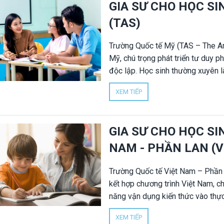
GIA SƯ CHO HỌC S
trong đó có ISSP. Trung tâm lựa 
(TAS)
dạy linh hoạt, giúp học sinh tiến b
Trường Quốc tế Mỹ (TAS – The Am
Mỹ, chú trọng phát triển tư duy p
độc lập. Học sinh thường xuyên làm
tiếng Anh, đòi hỏi nền tảng kiến 
XEM TIẾP
phụ huynh lựa chọn gia sư chuyê
trình Mỹ. Gia sư Nhân Đức cung c
sinh TAS, bám sát nội dung học tạ
GIA SƯ CHO HỌC SI
NAM - PHẦN LAN (V
Trường Quốc tế Việt Nam – Phần 
kết hợp chương trình Việt Nam, ch
năng vận dụng kiến thức vào thực
trải nghiệm, dự án và làm việc nh
XEM TIẾP
khác biệt so với truyền thống, nh