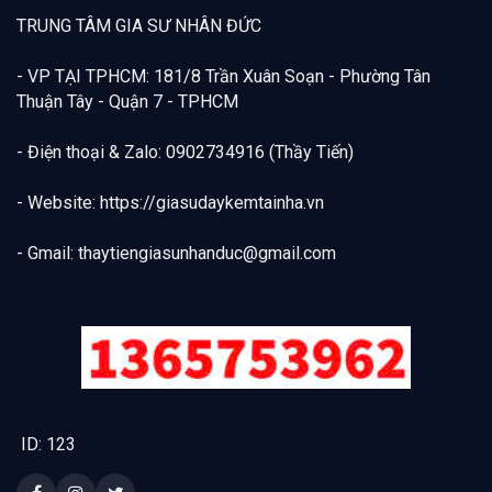
TRUNG TÂM GIA SƯ NHÂN ĐỨC
- VP TẠI TPHCM: 181/8 Trần Xuân Soạn - Phường Tân
Thuận Tây - Quận 7 - TPHCM
- Điện thoại & Zalo: 0902734916 (Thầy Tiến)
- Website: https://giasudaykemtainha.vn
- Gmail:
thaytiengiasunhanduc@gmail.com
ID: 123