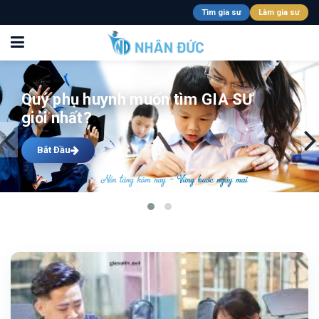
Tìm gia sư
Làm gia sư
Quý phụ huynh muốn tìm GIA SƯ
giỏi nhất?
Bắt Đầu