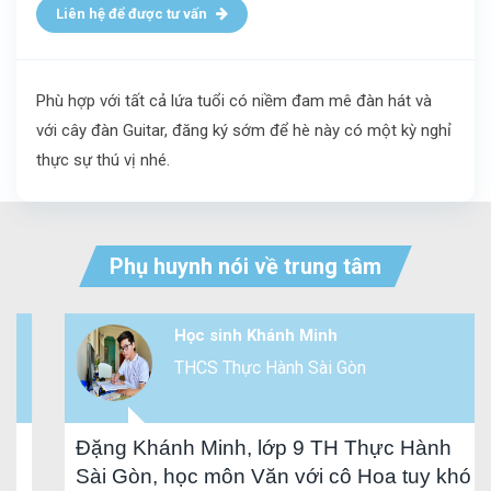
Liên hệ để được tư vấn
Phù hợp với tất cả lứa tuổi có niềm đam mê đàn hát và
với cây đàn Guitar, đăng ký sớm để hè này có một kỳ nghỉ
thực sự thú vị nhé.
Phụ huynh nói về trung tâm
Học sinh Khánh Minh
THCS Thực Hành Sài Gòn
Đặng Khánh Minh, lớp 9 TH Thực Hành
Sài Gòn, học môn Văn với cô Hoa tuy khó