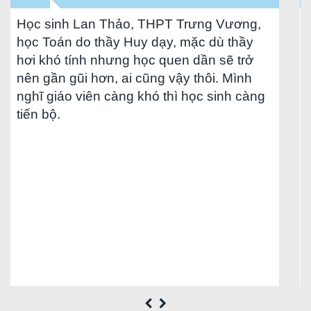
 sinh Lan Thảo, THPT Trưng Vương,
Đặng K
Toán do thầy Huy dạy, mặc dù thầy
Sài Gòn
khó tính nhưng học quen dần sẽ trở
thuộc n
gần gũi hơn, ai cũng vậy thôi. Mình
học mìn
 giáo viên càng khó thì học sinh càng
khá thì
 bộ.
cũng cầ