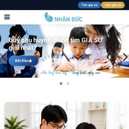
Tìm gia sư
Làm gia sư
Quý phụ huynh muốn tìm GIA SƯ
giỏi nhất?
Bắt Đầu