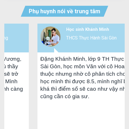
Phụ huynh nói về trung tâm
Học sinh Khánh Minh
THCS Thực Hành Sài Gòn
ơng,
Đặng Khánh Minh, lớp 9 TH Thực Hành
hầy
Sài Gòn, học môn Văn với cô Hoa tuy k
trở
thuộc nhưng nhờ cô phân tích cho cách
nh
học mình thi được 8.5, mình nghĩ bạn nà
 càng
khá thì điểm số sẽ cao như vậy nhưng
cũng cần có gia sư.