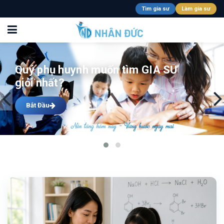
Tìm gia sư
Làm gia sư
Quý phụ huynh muốn tìm GIA SƯ
giỏi nhất?
Bắt Đầu