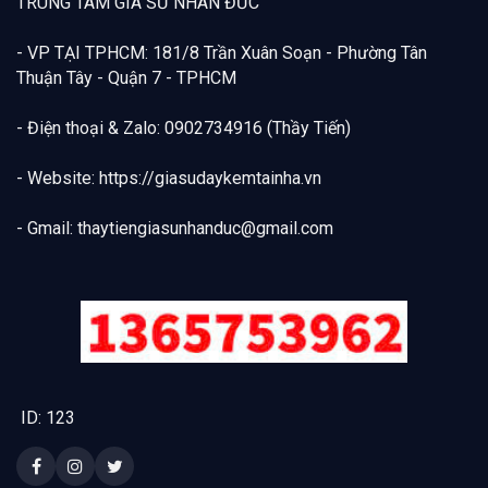
TRUNG TÂM GIA SƯ NHÂN ĐỨC
- VP TẠI TPHCM: 181/8 Trần Xuân Soạn - Phường Tân
Thuận Tây - Quận 7 - TPHCM
- Điện thoại & Zalo: 0902734916 (Thầy Tiến)
- Website: https://giasudaykemtainha.vn
- Gmail:
thaytiengiasunhanduc@gmail.com
ID: 123