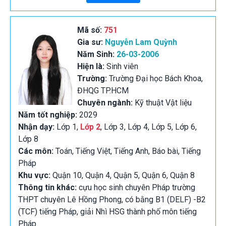
Mã số:
751
Gia sư:
Nguyễn Lam Quỳnh
Năm Sinh:
26-03-2006
Hiện là:
Sinh viên
Trường:
Trường Đại học Bách Khoa,
ĐHQG TP.HCM
Chuyên ngành:
Kỹ thuật Vật liệu
Năm tốt nghiệp:
2029
Nhận dạy:
Lớp 1,
Lớp 2
, Lớp 3, Lớp 4, Lớp 5, Lớp 6,
Lớp 8
Các môn:
Toán, Tiếng Việt, Tiếng Anh, Báo bài, Tiếng
Pháp
Khu vực:
Quận 10, Quận 4, Quận 5, Quận 6, Quận 8
Thông tin khác:
cựu học sinh chuyên Pháp trường
THPT chuyên Lê Hồng Phong, có bằng B1 (DELF) -B2
(TCF) tiếng Pháp, giải Nhì HSG thành phố môn tiếng
Pháp.