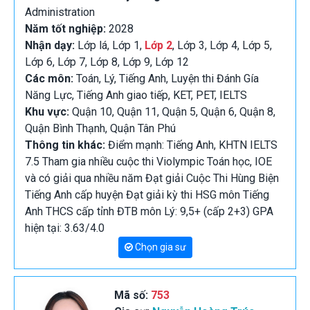
Administration
Năm tốt nghiệp:
2028
Nhận dạy:
Lớp lá, Lớp 1,
Lớp 2
, Lớp 3, Lớp 4, Lớp 5,
Lớp 6, Lớp 7, Lớp 8, Lớp 9, Lớp 12
Các môn:
Toán, Lý, Tiếng Anh, Luyện thi Đánh Gía
Năng Lực, Tiếng Anh giao tiếp, KET, PET, IELTS
Khu vực:
Quận 10, Quận 11, Quận 5, Quận 6, Quận 8,
Quận Bình Thạnh, Quận Tân Phú
Thông tin khác:
Điểm mạnh: Tiếng Anh, KHTN IELTS
7.5 Tham gia nhiều cuộc thi Violympic Toán học, IOE
và có giải qua nhiều năm Đạt giải Cuộc Thi Hùng Biện
Tiếng Anh cấp huyện Đạt giải kỳ thi HSG môn Tiếng
Anh THCS cấp tỉnh ĐTB môn Lý: 9,5+ (cấp 2+3) GPA
hiện tại: 3.63/4.0
Chọn gia sư
Mã số:
753