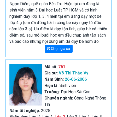
Ngọc Diễm, quê quán Bến Tre. Hiện tại em đang là
sinh viên năm 3 Đại học Luật TP HCM và có kinh
nghiệm dạy lớp 1, 3, 4 hiện tại em đang dạy một bé
lớp 4 ạ (em đã đồng hành cùng bé này ngay từ đầu
năm lớp 3 ạ). Ưu điểm là dạy tận tình, giúp bé cải thiện
điểm số, sau mỗi buổi học em đều chụp ảnh tập sách
và báo cáo những nội dung em đã dạy bé hôm đó.
Chọn gia sư
Mã số:
761
Gia sư:
Võ Thị Thảo Vy
Năm Sinh:
26-06-2006
Hiện là:
Sinh viên
Trường:
Đại Học Sài Gòn
Chuyên ngành:
Công Nghệ Thông
Tin
Năm tốt nghiệp:
2028
Nhận dạy:
Lớp lá, Lớp 1,
Lớp 2
, Lớp 3, Lớp 4, Lớp 5,