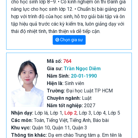
cho học sinh lớp 8–9. • Có kinh nghiệm ôn thi Đánh giá
năng lực cho học sinh lớp 12. • Chuẩn bị bài giảng phù
hợp với trình độ của học sinh, hỗ trợ giải bài tập và ôn
tập hiệu quả trước các kỳ kiểm tra, luôn giảng dạy với
thái độ nhiệt tình, thân thiện và dễ tiếp cận.
Chọn gia sư
Mã số:
764
Gia sư:
Trần Ngọc Diễm
Năm Sinh:
20-01-1990
Hiện là:
Sinh viên
Trường:
Đại học Luật TP HCM
Chuyên ngành:
Luật
Năm tốt nghiệp:
2027
Nhận dạy:
Lớp lá, Lớp 1,
Lớp 2
, Lớp 3, Lớp 4, Lớp 5
Các môn:
Toán, Tiếng Việt, Tiếng Anh, Báo bài
Khu vực:
Quận 10, Quận 11, Quận 3
Thông tin khác:
Dạ em chào Trung tâm ạ. Em tên là