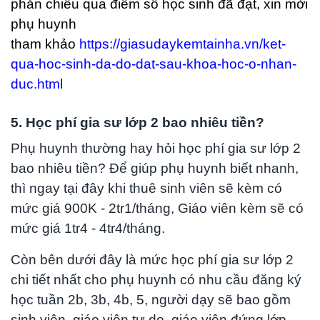
phản chiếu qua điểm số học sinh đã đạt, xin mời
phụ huynh
tham khảo
https://giasudaykemtainha.vn/ket-
qua-hoc-sinh-da-do-dat-sau-khoa-hoc-o-nhan-
duc.html
5. Học phí gia sư lớp 2 bao nhiêu tiền?
Phụ huynh thường hay hỏi học phí gia sư lớp 2
bao nhiêu tiền? Để giúp phụ huynh biết nhanh,
thì ngay tại đây khi thuê sinh viên sẽ kèm có
mức giá 900K - 2tr1/tháng, Giáo viên kèm sẽ có
mức giá 1tr4 - 4tr4/tháng.
Còn bên dưới đây là mức học phí gia sư lớp 2
chi tiết nhất cho phụ huynh có nhu cầu đăng ký
học tuần 2b, 3b, 4b, 5, người dạy sẽ bao gồm
sinh viên, giáo viên tự do, giáo viên đứng lớp.