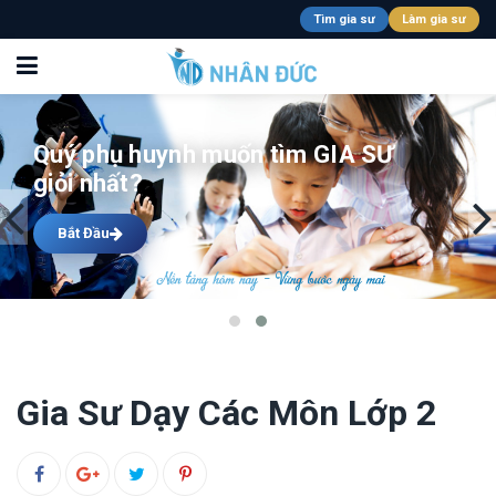
Tìm gia sư
Làm gia sư
Gia sư Nhân Đức có đội ngũ gia sư
giỏi nhất
Bắt Đầu
Gia Sư Dạy Các Môn Lớp 2