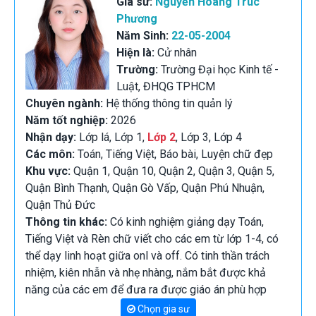
Gia sư:
Nguyễn Hoàng Trúc
Phương
Năm Sinh:
22-05-2004
Hiện là:
Cử nhân
Trường:
Trường Đại học Kinh tế -
Luật, ĐHQG TPHCM
Chuyên ngành:
Hệ thống thông tin quản lý
Năm tốt nghiệp:
2026
Nhận dạy:
Lớp lá, Lớp 1,
Lớp 2
, Lớp 3, Lớp 4
Các môn:
Toán, Tiếng Việt, Báo bài, Luyện chữ đẹp
Khu vực:
Quận 1, Quận 10, Quận 2, Quận 3, Quận 5,
Quận Bình Thạnh, Quận Gò Vấp, Quận Phú Nhuận,
Quận Thủ Đức
Thông tin khác:
Có kinh nghiệm giảng dạy Toán,
Tiếng Việt và Rèn chữ viết cho các em từ lớp 1-4, có
thể dạy linh hoạt giữa onl và off. Có tinh thần trách
nhiệm, kiên nhẫn và nhẹ nhàng, nắm bắt được khả
năng của các em để đưa ra được giáo án phù hợp
Chọn gia sư