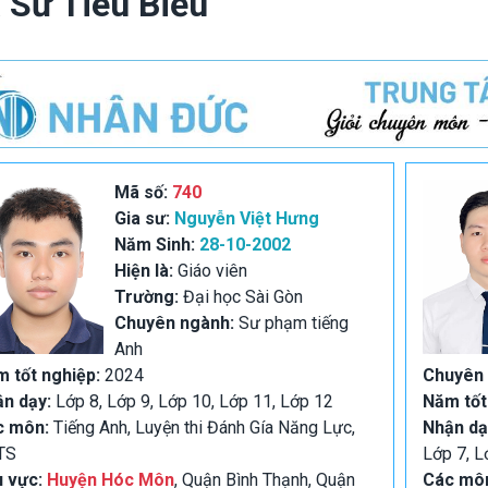
 Sư Tiêu Biểu
Mã số:
740
Gia sư:
Nguyễn Việt Hưng
Năm Sinh:
28-10-2002
Hiện là:
Giáo viên
Trường:
Đại học Sài Gòn
Chuyên ngành:
Sư phạm tiếng
Anh
 tốt nghiệp:
2024
Chuyên
ận dạy:
Lớp 8, Lớp 9, Lớp 10, Lớp 11, Lớp 12
Năm tốt
c môn:
Tiếng Anh, Luyện thi Đánh Gía Năng Lực,
Nhận dạ
TS
Lớp 7, L
u vực:
Huyện Hóc Môn
, Quận Bình Thạnh, Quận
Các mô