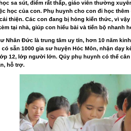
học sa sút, điểm rất thấp, giáo viên thường xuyê
iệc học của con. Phụ huynh cho con đi học thêm
cải thiện. Các con đang bị hỏng kiến thức, vì vậ
kèm tại nhà, giúp con hiểu bài và tiến bộ nhanh h
sư Nhân Đức là trung tâm uy tín, hơn 10 năm kinh
 có sẵn 1000 gia sư huyện Hóc Môn, nhận dạy kèm
lớp 12, lớp người lớn. Qúy phụ huynh có thể cân
n, hỗ trợ.