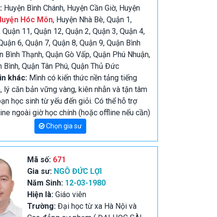
:
Huyện Bình Chánh, Huyện Cần Giờ, Huyện
Huyện Hóc Môn
, Huyện Nhà Bè, Quận 1,
 Quận 11, Quận 12, Quận 2, Quận 3, Quận 4,
Quận 6, Quận 7, Quận 8, Quận 9, Quận Bình
n Bình Thạnh, Quận Gò Vấp, Quận Phú Nhuận,
 Bình, Quận Tân Phú, Quận Thủ Đức
in khác:
Mình có kiến thức nền tảng tiếng
n, lý căn bản vững vàng, kiên nhẫn và tận tâm
bạn học sinh từ yếu đến giỏi. Có thể hỗ trợ
ine ngoài giờ học chính (hoặc offline nếu cần)
Chọn gia sư
Mã số:
671
Gia sư:
NGÔ ĐỨC LỢI
Năm Sinh:
12-03-1980
Hiện là:
Giáo viên
Trường:
Đại học từ xa Hà Nội và