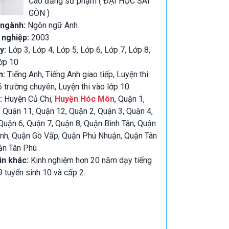
Cao đẳng sư phạm ( ĐẠI HỌC SÀI
GÒN )
 ngành:
Ngôn ngữ Anh
 nghiệp:
2003
y:
Lớp 3, Lớp 4, Lớp 5, Lớp 6, Lớp 7, Lớp 8,
ớp 10
n:
Tiếng Anh, Tiếng Anh giao tiếp, Luyện thi
6 trường chuyên, Luyện thi vào lớp 10
:
Huyện Củ Chi,
Huyện Hóc Môn
, Quận 1,
 Quận 11, Quận 12, Quận 2, Quận 3, Quận 4,
Quận 6, Quận 7, Quận 8, Quận Bình Tân, Quận
nh, Quận Gò Vấp, Quận Phú Nhuận, Quận Tân
ận Tân Phú
in khác:
Kinh nghiệm hơn 20 năm dạy tiếng
9 tuyển sinh 10 và cấp 2.