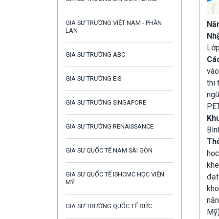
GIA SƯ TRƯỜNG VIỆT NAM - PHẦN
Năm
LAN
Nh
Lớp
GIA SƯ TRƯỜNG ABC
Cá
vào
GIA SƯ TRƯỜNG EIS
thi
ngữ
GIA SƯ TRƯỜNG SINGAPORE
PET
Kh
GIA SƯ TRƯỜNG RENAISSANCE
Bìn
Thô
GIA SƯ QUỐC TẾ NAM SÀI GÒN
học
khe
GIA SƯ QUỐC TẾ ISHCMC HỌC VIỆN
đạt
MỸ
kho
năn
GIA SƯ TRƯỜNG QUỐC TẾ ĐỨC
Mỹ)