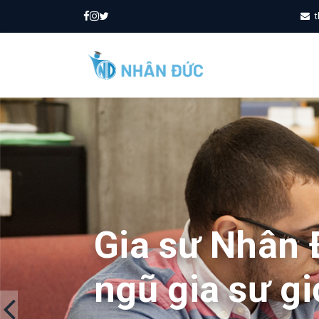
t
Gia sư Nhân 
ngũ gia sư gi