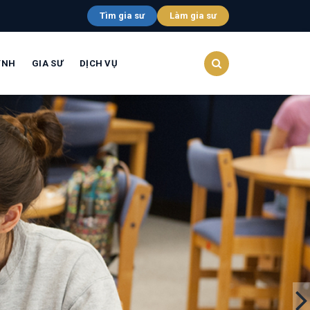
Tìm gia sư
Làm gia sư
YNH
GIA SƯ
DỊCH VỤ