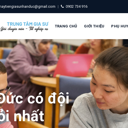
haytiengiasunhanduc@gmail.com
|
0902 734 916
TRANG CHỦ
GIỚI THIỆU
PHỤ HU
Đức có đội
ỏi nhất