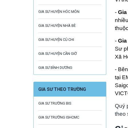
-
Gia
GIA SƯ HUYỆN HÓC MÔN
nhiều
GIA SƯ HUYỆN NHÀ BÈ
thuộ
GIA SƯ HUYỆN CỦ CHI
-
Gia 
Sư p
GIA SƯ HUYỆN CẦN GIỜ
Xã Hộ
GIA SƯ BÌNH DƯƠNG
- Bên
tại E
Saig
GIA SƯ THEO TRƯỜNG
VICT
GIA SƯ TRƯỜNG BIS
Quý p
theo 
GIA SƯ TRƯỜNG ISHCMC