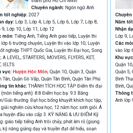
thành phố Hồ Chí Minh
Chuyên ngành:
Ngôn ngữ Anh
 tốt nghiệp:
2027
Chuyên
ận dạy:
Lớp 3, Lớp 4, Lớp 5, Lớp 6, Lớp 7, Lớp 8,
Năm tốt
 9, Lớp 10, Lớp 11, Lớp 12
Nhận dạ
c môn:
Tiếng Anh, Tiếng Anh giao tiếp, Luyện thi
Lớp 9, L
 lớp 6 trường chuyên, Luyện thi vào lớp 10, Luyện
Các mô
 tốt nghiệp THPT Quốc Gia, Luyện thi Đại học, Song
vào lớp 
, A LEVEL, STARTERS, MOVERS, FLYERS, KET,
Khu vực
, IELTS
Quận 10,
u vực:
Huyện Hóc Môn
, Quận 10, Quận 3, Quận
Quận 5, 
h Tân, Quận Gò Vấp, Quận Tân Bình, Quận Tân Phú
Bình Thạ
ng tin khác:
THÀNH TÍCH HỌC TẬP Điểm thi đại
Bình, Qu
 (môn tiếng anh): 8.8 Điểm học bạ: 9.3 Bằng
Thông t
n/Giải thưởng: Đạt học bổng khuyết khích học tập,
Anh lớp 
 giải nghiên cứu khoa học, 12 năm học sinh giỏi. Á
a huyện đầu vào cấp 3. KỸ NĂNG & ƯU ĐIỂM Kỹ
g: giáo tiếp tiếng Anh trôi chảy, phát âm rỏ (giọng
, kỹ năng giảng dạy và truyền đạt dể hiểu, soạn