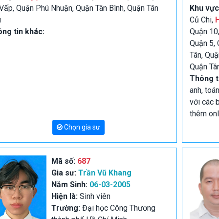
Vấp, Quận Phú Nhuận, Quận Tân Bình, Quận Tân
Khu vực
ú
Củ Chi,
ng tin khác:
Quận 10,
Quận 5, 
Tân, Quậ
Quận Tân
Thông t
anh, toá
với các 
thêm onl
Chọn gia sư
Mã số:
687
Gia sư:
Trần Vũ Khang
Năm Sinh:
06-03-2005
Hiện là:
Sinh viên
Trường:
Đại học Công Thương