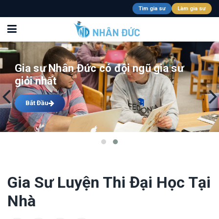
Tìm gia sư
Làm gia sư
Quý phụ huynh muốn tìm GIA SƯ
giỏi nhất?
Bắt Đầu
Gia Sư Luyện Thi Đại Học Tại
Nhà