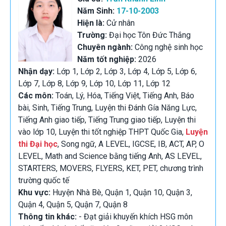
Năm Sinh:
17-10-2003
Hiện là:
Cử nhân
Trường:
Đại học Tôn Đức Thắng
Chuyên ngành:
Công nghệ sinh học
Năm tốt nghiệp:
2026
Nhận dạy:
Lớp 1, Lớp 2, Lớp 3, Lớp 4, Lớp 5, Lớp 6,
Lớp 7, Lớp 8, Lớp 9, Lớp 10, Lớp 11, Lớp 12
Các môn:
Toán, Lý, Hóa, Tiếng Việt, Tiếng Anh, Báo
bài, Sinh, Tiếng Trung, Luyện thi Đánh Gía Năng Lực,
Tiếng Anh giao tiếp, Tiếng Trung giao tiếp, Luyện thi
vào lớp 10, Luyện thi tốt nghiệp THPT Quốc Gia,
Luyện
thi Đại học
, Song ngữ, A LEVEL, IGCSE, IB, ACT, AP, O
LEVEL, Math and Science bằng tiếng Anh, AS LEVEL,
STARTERS, MOVERS, FLYERS, KET, PET, chương trình
trường quốc tế
Khu vực:
Huyện Nhà Bè, Quận 1, Quận 10, Quận 3,
Quận 4, Quận 5, Quận 7, Quận 8
Thông tin khác:
- Đạt giải khuyến khích HSG môn