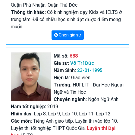
Quận Phú Nhuận, Quận Thủ Đức
Thông tin khác:
Có kinh nghiệm dạy Kids và IELTS ở
trung tâm. Đã có nhiều học sinh đạt được điểm mong
muốn.
Chọn gia sư
Mã số:
688
Gia sư:
Võ Trí Đức
Năm Sinh:
23-01-1995
Hiện là:
Giáo viên
Trường:
HUFLIT - Đại Học Ngoại
Ngữ và Tin Học
Chuyên ngành:
Ngôn Ngữ Anh
Năm tốt nghiệp:
2019
Nhận dạy:
Lớp 8, Lớp 9, Lớp 10, Lớp 11, Lớp 12
Các môn:
Tiếng Anh giao tiếp, Luyện thi vào lớp 10,
Luyện thi tốt nghiệp THPT Quốc Gia,
Luyện thi Đại