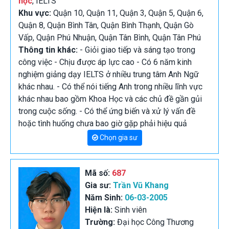
học
, IELTS
Khu vực:
Quận 10, Quận 11, Quận 3, Quận 5, Quận 6,
Quận 8, Quận Bình Tân, Quận Bình Thạnh, Quận Gò
Vấp, Quận Phú Nhuận, Quận Tân Bình, Quận Tân Phú
Thông tin khác:
- Giỏi giao tiếp và sáng tạo trong
công việc - Chịu được áp lực cao - Có 6 năm kinh
nghiệm giảng dạy IELTS ở nhiều trung tâm Anh Ngữ
khác nhau. - Có thể nói tiếng Anh trong nhiều lĩnh vực
khác nhau bao gồm Khoa Học và các chủ đề gần gủi
trong cuộc sống. - Có thể ứng biến và xử lý vấn đề
hoặc tình huống chưa bao giờ gặp phải hiệu quả
Chọn gia sư
Mã số:
687
Gia sư:
Trần Vũ Khang
Năm Sinh:
06-03-2005
Hiện là:
Sinh viên
Trường:
Đại học Công Thương