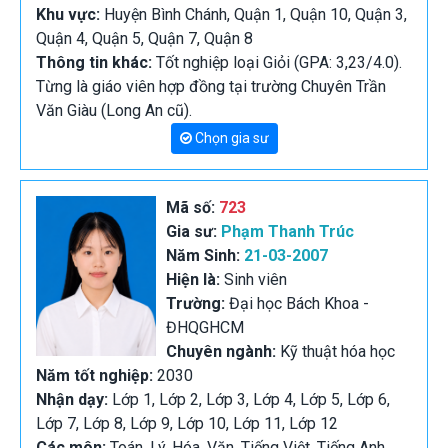
Khu vực:
Huyện Bình Chánh, Quận 1, Quận 10, Quận 3,
Quận 4, Quận 5, Quận 7, Quận 8
Thông tin khác:
Tốt nghiệp loại Giỏi (GPA: 3,23/4.0).
Từng là giáo viên hợp đồng tại trường Chuyên Trần
Văn Giàu (Long An cũ).
Chọn gia sư
Mã số:
723
Gia sư:
Phạm Thanh Trúc
Năm Sinh:
21-03-2007
Hiện là:
Sinh viên
Trường:
Đại học Bách Khoa -
ĐHQGHCM
Chuyên ngành:
Kỹ thuật hóa học
Năm tốt nghiệp:
2030
Nhận dạy:
Lớp 1, Lớp 2, Lớp 3, Lớp 4, Lớp 5, Lớp 6,
Lớp 7, Lớp 8, Lớp 9, Lớp 10, Lớp 11, Lớp 12
Các môn:
Toán, Lý, Hóa, Văn, Tiếng Việt, Tiếng Anh,