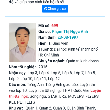
độ và giúp học sinh tiến bộ rõ rệt.
Chọn gia sư
Mã số:
699
Gia sư:
Phạm Thị Ngọc Anh
Năm Sinh:
23-08-1997
Hiện là:
Giáo viên
Trường:
Đại học Kinh tế Thành phố
Hồ Chí Minh
Chuyên ngành:
Quản trị kinh doanh
Năm tốt nghiệp:
2015
Nhận dạy:
Lớp 3, Lớp 4, Lớp 5, Lớp 6, Lớp 7, Lớp 8,
Lớp 9, Lớp 10, Lớp 11, Lớp 12
Các môn:
Tiếng Anh, Tiếng Anh giao tiếp, Luyện thi
vào lớp 10, Luyện thi tốt nghiệp THPT Quốc Gia,
Luyện
thi Đại học
, Song ngữ, STARTERS, MOVERS, FLYERS,
KET, PET, IELTS
Khu vực:
Quận 1, Quận 2, Quận 3, Quận Bình Thạnh,