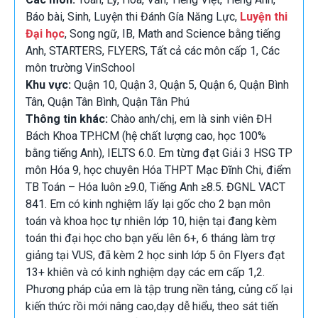
Báo bài, Sinh, Luyện thi Đánh Gía Năng Lực,
Luyện thi
Đại học
, Song ngữ, IB, Math and Science bằng tiếng
Anh, STARTERS, FLYERS, Tất cả các môn cấp 1, Các
môn trường VinSchool
Khu vực:
Quận 10, Quận 3, Quận 5, Quận 6, Quận Bình
Tân, Quận Tân Bình, Quận Tân Phú
Thông tin khác:
Chào anh/chị, em là sinh viên ĐH
Bách Khoa TP.HCM (hệ chất lượng cao, học 100%
bằng tiếng Anh), IELTS 6.0. Em từng đạt Giải 3 HSG TP
môn Hóa 9, học chuyên Hóa THPT Mạc Đĩnh Chi, điểm
TB Toán – Hóa luôn ≥9.0, Tiếng Anh ≥8.5. ĐGNL VACT
841. Em có kinh nghiệm lấy lại gốc cho 2 bạn môn
toán và khoa học tự nhiên lớp 10, hiện tại đang kèm
toán thi đại học cho bạn yếu lên 6+, 6 tháng làm trợ
giảng tại VUS, đã kèm 2 học sinh lớp 5 ôn Flyers đạt
13+ khiên và có kinh nghiệm dạy các em cấp 1,2.
Phương pháp của em là tập trung nền tảng, củng cố lại
kiến thức rồi mới nâng cao,dạy dễ hiểu, theo sát tiến