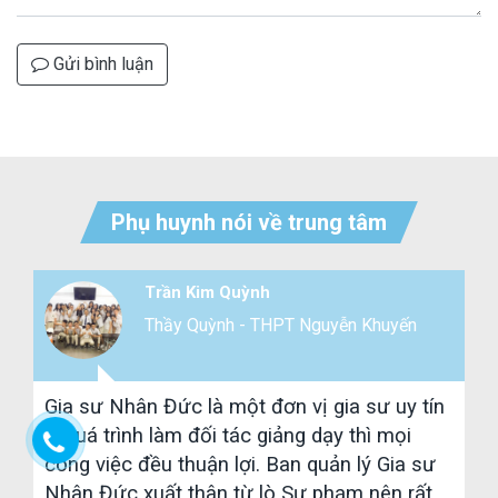
Gửi bình luận
Phụ huynh nói về trung tâm
Cô Duyên
PT Nguyễn Khuyến
Cô Duyên
n vị gia sư uy tín
Các lớp bên Gia sư Nhân Đức
ảng dạy thì mọi
phụ huynh nghiêm chỉnh và rấ
Ban quản lý Gia sư
học sinh đa số là học sinh 
 Sư phạm nên rất
trở lên nên rất dễ dạy. Lươn