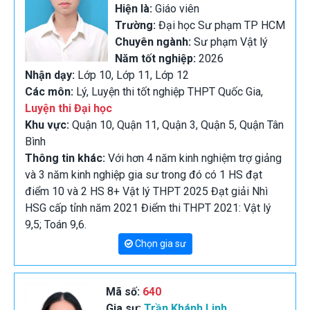
Hiện là:
Giáo viên
Trường:
Đại học Sư phạm TP HCM
Chuyên ngành:
Sư phạm Vật lý
Năm tốt nghiệp:
2026
Nhận dạy:
Lớp 10, Lớp 11, Lớp 12
Các môn:
Lý, Luyện thi tốt nghiệp THPT Quốc Gia,
Luyện thi Đại học
Khu vực:
Quận 10, Quận 11, Quận 3, Quận 5, Quận Tân
Bình
Thông tin khác:
Với hơn 4 năm kinh nghiệm trợ giảng
và 3 năm kinh nghiệp gia sư trong đó có 1 HS đạt
điểm 10 và 2 HS 8+ Vật lý THPT 2025 Đạt giải Nhì
HSG cấp tỉnh năm 2021 Điểm thi THPT 2021: Vật lý
9,5; Toán 9,6.
Chọn gia sư
Mã số:
640
Gia sư:
Trần Khánh Linh