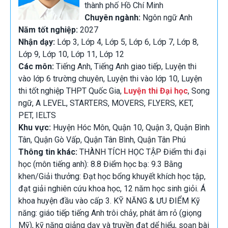
thành phố Hồ Chí Minh
Chuyên ngành:
Ngôn ngữ Anh
Năm tốt nghiệp:
2027
Nhận dạy:
Lớp 3, Lớp 4, Lớp 5, Lớp 6, Lớp 7, Lớp 8,
Lớp 9, Lớp 10, Lớp 11, Lớp 12
Các môn:
Tiếng Anh, Tiếng Anh giao tiếp, Luyện thi
vào lớp 6 trường chuyên, Luyện thi vào lớp 10, Luyện
thi tốt nghiệp THPT Quốc Gia,
Luyện thi Đại học
, Song
ngữ, A LEVEL, STARTERS, MOVERS, FLYERS, KET,
PET, IELTS
Khu vực:
Huyện Hóc Môn, Quận 10, Quận 3, Quận Bình
Tân, Quận Gò Vấp, Quận Tân Bình, Quận Tân Phú
Thông tin khác:
THÀNH TÍCH HỌC TẬP Điểm thi đại
học (môn tiếng anh): 8.8 Điểm học bạ: 9.3 Bằng
khen/Giải thưởng: Đạt học bổng khuyết khích học tập,
đạt giải nghiên cứu khoa học, 12 năm học sinh giỏi. Á
khoa huyện đầu vào cấp 3. KỸ NĂNG & ƯU ĐIỂM Kỹ
năng: giáo tiếp tiếng Anh trôi chảy, phát âm rỏ (giọng
Mỹ), kỹ năng giảng dạy và truyền đạt dể hiểu, soạn bài