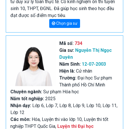
tư duy xử lý toán thực tế. Có kinh nghiệm ôn thi tuyển
sinh 10, THPT, ĐGNL. Đã giúp học sinh theo học đều
đạt được số điểm mục tiêu.
Chọn gia sư
Mã số:
734
Gia sư:
Nguyễn Thị Ngọc
Duyên
Năm Sinh:
12-07-2003
Hiện là:
Cử nhân
Trường:
Đại học Sư phạm
Thành phố Hồ Chí Minh
Chuyên ngành:
Sư phạm Hóa học
Năm tốt nghiệp:
2025
Nhận dạy:
Lớp 6, Lớp 7, Lớp 8, Lớp 9, Lớp 10, Lớp 11,
Lớp 12
Các môn:
Hóa, Luyện thi vào lớp 10, Luyện thi tốt
nghiệp THPT Quốc Gia,
Luyện thi Đại học