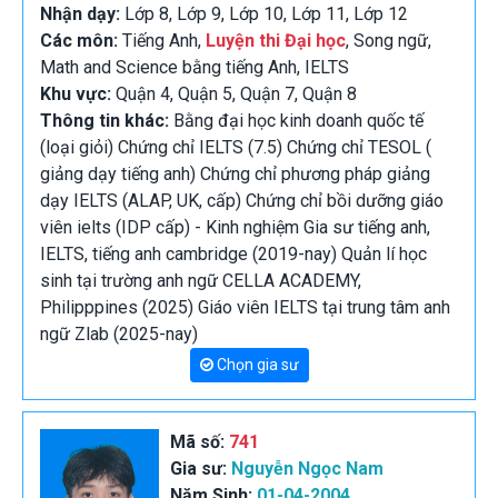
Nhận dạy:
Lớp 8, Lớp 9, Lớp 10, Lớp 11, Lớp 12
Các môn:
Tiếng Anh,
Luyện thi Đại học
, Song ngữ,
Math and Science bằng tiếng Anh, IELTS
Khu vực:
Quận 4, Quận 5, Quận 7, Quận 8
Thông tin khác:
Bằng đại học kinh doanh quốc tế
(loại giỏi) Chứng chỉ IELTS (7.5) Chứng chỉ TESOL (
giảng dạy tiếng anh) Chứng chỉ phương pháp giảng
dạy IELTS (ALAP, UK, cấp) Chứng chỉ bồi dưỡng giáo
viên ielts (IDP cấp) - Kinh nghiệm Gia sư tiếng anh,
IELTS, tiếng anh cambridge (2019-nay) Quản lí học
sinh tại trường anh ngữ CELLA ACADEMY,
Philipppines (2025) Giáo viên IELTS tại trung tâm anh
ngữ Zlab (2025-nay)
Chọn gia sư
Mã số:
741
Gia sư:
Nguyễn Ngọc Nam
Năm Sinh:
01-04-2004