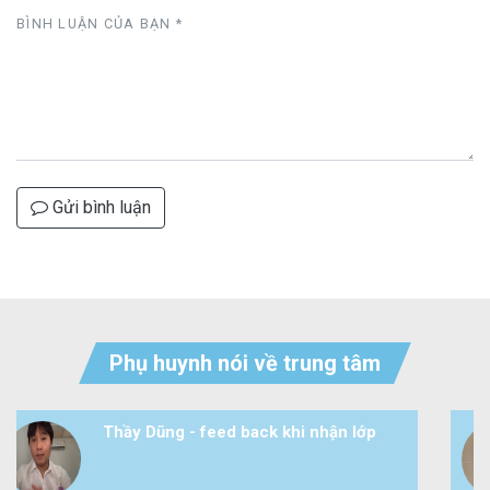
BÌNH LUẬN CỦA BẠN
*
Gửi bình luận
Phụ huynh nói về trung tâm
ũng - feed back khi nhận lớp
Học sinh 