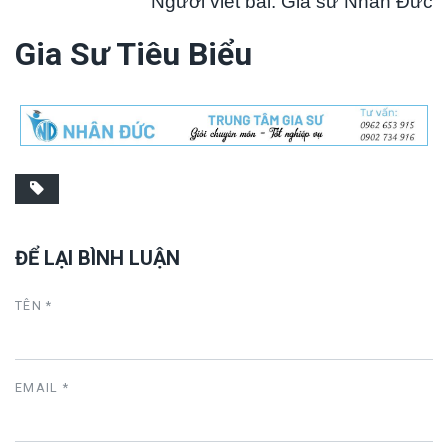
Người viết bài: Gia sư Nhân Đức
Gia Sư Tiêu Biểu
ĐỂ LẠI BÌNH LUẬN
TÊN *
EMAIL *