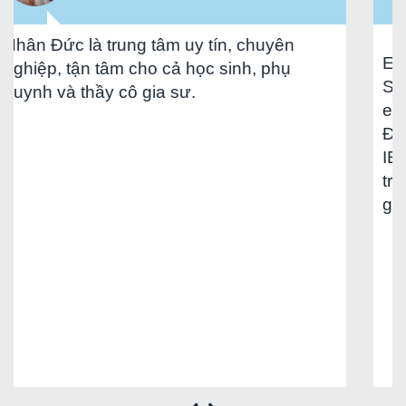
ng tâm uy tín, chuyên
Em là sinh viên nă
 cho cả học sinh, phụ
Speaking với Writi
ô gia sư.
em đăng ký học IE
Đức. Sau gần 6 th
IELTS 7.0 vượt tar
trung tâm hỗ trợ rấ
gia sư phù hợp thậ