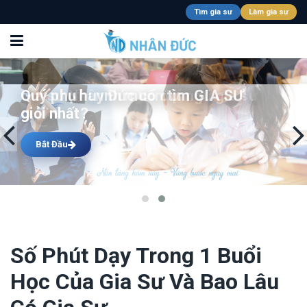
Tìm gia sư
Làm gia sư
Quý phụ huynh muốn tìm GIA SƯ
Gia sư Nhân Đức có đội ngũ gia sư
giỏi nhất?
giỏi nhất
Bắt Đầu
Bắt Đầu
Số Phút Dạy Trong 1 Buổi
Học Của Gia Sư Và Bao Lâu