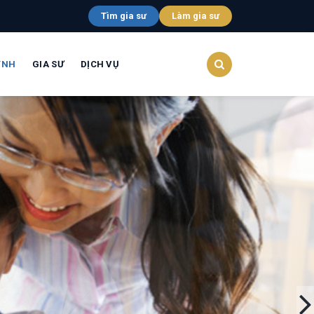
Tìm gia sư
Làm gia sư
YNH
GIA SƯ
DỊCH VỤ