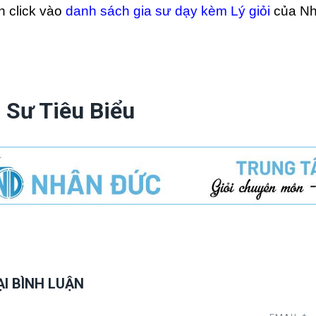
h click vào
danh sách gia sư dạy kèm Lý giỏi
của Nh
 Sư Tiêu Biểu
ẠI BÌNH LUẬN