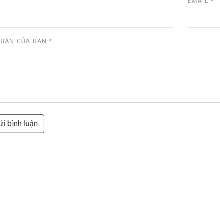
EMAIL *
LUẬN CỦA BẠN
*
i bình luận