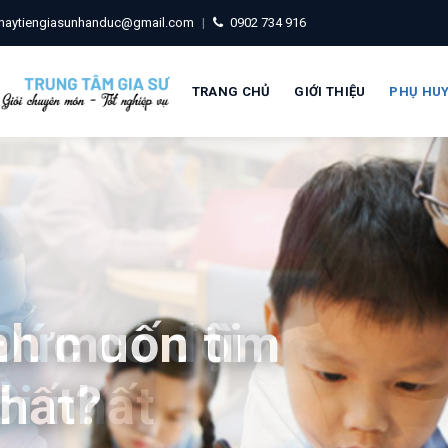
haytiengiasunhanduc@gmail.com
|
0902 734 916
TRANG CHỦ
GIỚI THIỆU
PHỤ HU
nh muốn tìm
nhất?