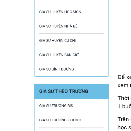
GIA SƯ HUYỆN HÓC MÔN
GIA SƯ HUYỆN NHÀ BÈ
GIA SƯ HUYỆN CỦ CHI
GIA SƯ HUYỆN CẦN GIỜ
GIA SƯ BÌNH DƯƠNG
Để x
xem t
GIA SƯ THEO TRƯỜNG
Thời 
1 buổ
GIA SƯ TRƯỜNG BIS
Trên 
GIA SƯ TRƯỜNG ISHCMC
học s