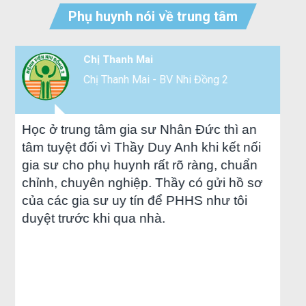
Phụ huynh nói về trung tâm
hanh Mai
Nguyễn V
anh Mai - BV Nhi Đồng 2
Làm tại c
 gia sư Nhân Đức thì an
Bên Thầy Duy Anh k
ì Thầy Duy Anh khi kết nối
cũng chu đáo, đợt 
huynh rất rõ ràng, chuẩn
năng khiếu, nay 3 
ghiệp. Thầy có gửi hồ sơ
bản rồi.
uy tín để PHHS như tôi
 qua nhà.