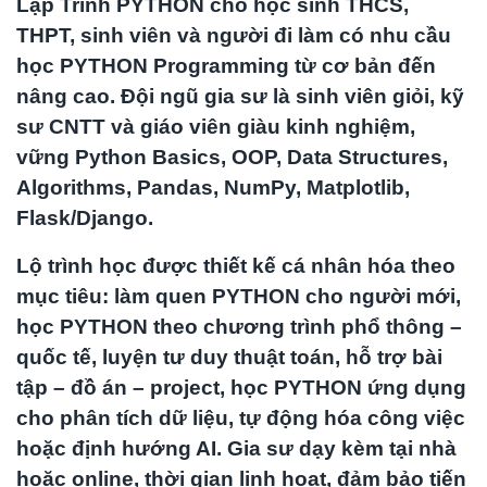
Lập Trình PYTHON cho học sinh THCS,
THPT, sinh viên và người đi làm có nhu cầu
học PYTHON Programming từ cơ bản đến
nâng cao. Đội ngũ gia sư là sinh viên giỏi, kỹ
sư CNTT và giáo viên giàu kinh nghiệm,
vững Python Basics, OOP, Data Structures,
Algorithms, Pandas, NumPy, Matplotlib,
Flask/Django.
Lộ trình học được thiết kế cá nhân hóa theo
mục tiêu: làm quen PYTHON cho người mới,
học PYTHON theo chương trình phổ thông –
quốc tế, luyện tư duy thuật toán, hỗ trợ bài
tập – đồ án – project, học PYTHON ứng dụng
cho phân tích dữ liệu, tự động hóa công việc
hoặc định hướng AI. Gia sư dạy kèm tại nhà
hoặc online, thời gian linh hoạt, đảm bảo tiến