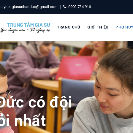
haytiengiasunhanduc@gmail.com
|
0902 734 916
TRANG CHỦ
GIỚI THIỆU
PHỤ HU
Đức có đội
ỏi nhất