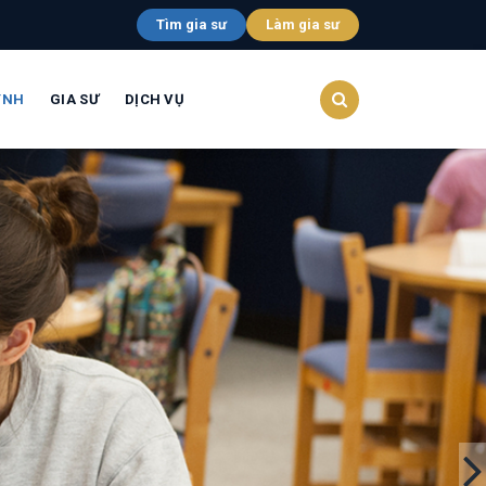
Tìm gia sư
Làm gia sư
YNH
GIA SƯ
DỊCH VỤ