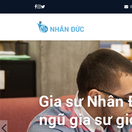
t
Gia sư Nhân 
ngũ gia sư gi