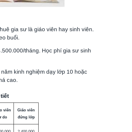
uê gia sư là giáo viên hay sinh viên.
eo buổi.
4.500.000/tháng. Học phí gia sư sinh
u năm kinh nghiệm dạy lớp 10 hoặc
khá cao.
tiết
o viên
Giáo viên
ự do
đứng lớp
00,000
2,400,000