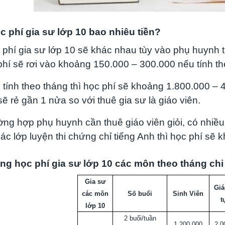
c phí gia sư lớp 10 bao nhiêu tiền?
 phí gia sư lớp 10 sẽ khác nhau tùy vào phụ huynh th
hí sẽ rơi vào khoảng 150.000 – 300.000 nếu tính th
 tính theo tháng thì học phí sẽ khoảng 1.800.000 – 
sẽ rẻ gần 1 nửa so với thuê gia sư là giáo viên.
ờng hợp phụ huynh cần thuê giáo viên giỏi, có nhiề
ác lớp luyện thi chứng chỉ tiếng Anh thì học phí sẽ 
ng học phí gia sư lớp 10 các môn theo tháng chi 
Gia sư
Giá
các môn
Số buổi
Sinh Viên
t
lớp 10
2 buổi/tuần
1,200,000
2,0