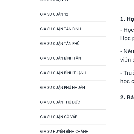
GIA SƯ QUẬN 12
1. Họ
GIA SƯ QUẬN TÂN BÌNH
- Học
Học p
GIA SƯ QUẬN TÂN PHÚ
- Nếu
GIA SƯ QUẬN BÌNH TÂN
viên 
- Trư
GIA SƯ QUẬN BÌNH THẠNH
học c
GIA SƯ QUẬN PHÚ NHUẬN
2. Bả
GIA SƯ QUẬN THỦ ĐỨC
GIA SƯ QUẬN GÒ VẤP
GIA SƯ HUYỆN BÌNH CHÁNH