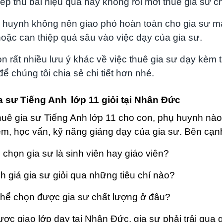
iếp thu bài hiệu quả hay không rồi mới thuê gia sư c
 huynh không nên giao phó hoàn toàn cho gia sư m
oặc can thiệp quá sâu vào việc dạy của gia sư.
n rất nhiều lưu ý khác về việc thuê gia sư dạy kèm 
ể chúng tôi chia sẻ chi tiết hơn nhé.
ia sư Tiếng Anh
lớp 11 giỏi tại Nhân Đức
huê gia sư Tiếng Anh lớp 11 cho con, phụ huynh nào
ệm, học vấn, kỹ năng giảng dạy của gia sư. Bên cạ
 chọn gia sư là sinh viên hay giáo viên?
h giá gia sư giỏi qua những tiêu chí nào?
thể chọn được gia sư chất lượng ở đâu?
ợc giao lớp dạy tại Nhân Đức, gia sư phải trải qua 