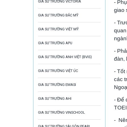
GIA SƯ TRƯỜNG VICTORIA
- Phụ
giao 
GIA SƯ TRƯỜNG BẮC MỸ
- Trư
GIA SƯ TRƯỜNG VIỆT MỸ
quan
ngành
GIA SƯ TRƯỜNG APU
- Phả
GIA SƯ TRƯỜNG ANH VIỆT (BVIS)
đàn, 
- Tốt
GIA SƯ TRƯỜNG VIỆT ÚC
các 
GIA SƯ TRƯỜNG EMASI
Ngoạ
GIA SƯ TRƯỜNG AHI
- Để 
TOEIC
GIA SƯ TRƯỜNG VINSCHOOL
- Nên
GIA SƯ TRƯỜNG SÀI GÒN PEARL