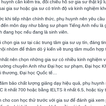
 huynh cần kiểm tra, đối chiếu hồ sơ gia sư thật kỹ
sai gia sư hoặc gia sư có trình độ và kinh nghiệm 
ớc khi tiếp nhận chính thức, phụ huynh nên yêu cầu
 đến môn dạy như bằng sư phạm Tiếng Anh nếu là gi
 đang học nếu đang là sinh viên.
i chọn gia sư tại các trung tâm gia sư uy tín, đáng t
hội nhóm để thăm dò ý kiến về trung tâm muốn hợp 
 nhất nên chọn những gia sư có nhiều kinh nghiệm và 
trường chuyên Anh như Đại học sư phạm, Đại học Kh
i thương, Đại học Quốc tế…
đảm bảo chất lượng giảng dạy hiệu quả, phụ huynh 
 ít nhất 700 hoặc bằng IELTS ít nhất 6.5, hoặc tùy 
 cho con học thử trước với gia sư để đánh giá xe