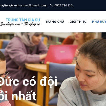
haytiengiasunhanduc@gmail.com
|
0902 734 916
TRANG CHỦ
GIỚI THIỆU
PHỤ HU
Đức có đội
ỏi nhất