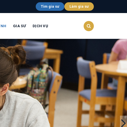
Tìm gia sư
Làm gia sư
YNH
GIA SƯ
DỊCH VỤ