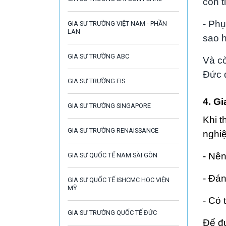
con t
- Phụ
GIA SƯ TRƯỜNG VIỆT NAM - PHẦN
LAN
sao h
GIA SƯ TRƯỜNG ABC
Và cò
Đức đ
GIA SƯ TRƯỜNG EIS
4. G
GIA SƯ TRƯỜNG SINGAPORE
Khi t
GIA SƯ TRƯỜNG RENAISSANCE
nghi
- Nên
GIA SƯ QUỐC TẾ NAM SÀI GÒN
- Đán
GIA SƯ QUỐC TẾ ISHCMC HỌC VIỆN
MỸ
- Có 
GIA SƯ TRƯỜNG QUỐC TẾ ĐỨC
Để đư