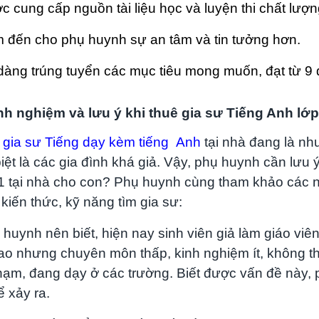
c cung cấp nguồn tài liệu học và luyện thi chất lượn
 đến cho phụ huynh sự an tâm và tin tưởng hơn.
dàng trúng tuyển các mục tiêu mong muốn, đạt từ 9 đ
inh nghiệm và lưu ý khi thuê gia sư Tiếng Anh lớp
ê
gia sư Tiếng dạy kèm tiếng Anh
tại nhà đang là nhu
iệt là các gia đình khá giả. Vậy, phụ huynh cần lưu 
1 tại nhà cho con? Phụ huynh cùng tham khảo các nộ
kiến thức, kỹ năng tìm gia sư:
 huynh nên biết, hiện nay sinh viên giả làm giáo viê
ao nhưng chuyên môn thấp, kinh nghiệm ít, không t
ạm, đang dạy ở các trường. Biết được vấn đề này, 
ể xảy ra.