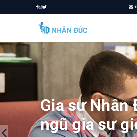
t
Gia sư Nhân 
ngũ gia sư gi