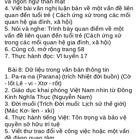
và ngôn ngữ thân mật
4. Viết bài văn nghị luận bàn về một vấn đề liên
quan đến tuổi trẻ ( Cách ứng xử trong các mối
quan hệ gia đình, xã hội)
5. Nói và nghe: Trình bày quan điểm về một
vấn đề liên quan đến tuổi trẻ (Cách ứng xử
trong các mối quan hệ gia đình, xã hội)
6. Củng cố, mở rộng trang 58
7. Thực hành đọc: Vĩ tuyến 17
Bài 8: Dữ liệu trong văn bản thông tin
1. Pa-ra-na (Parana) (trích Nhiệt đới buồn) (Cờ
- lốt Lê - vi - Xtơ - rốt)
2. Giáo dục khai phóng Việt Nam nhìn từ Đông
Kinh Nghĩa Thục (Nguyễn Nam)
3. Đời muối (Trích Đời muối: Lịch sử thế giới)
(Mác Kơ- len - xki)
4. Thực hành tiếng Việt: Tôn trọng và bảo vệ
quyền sở hữu trí tuệ
5. Viết thư trao đổi về công việc hoặc một vấn
đề đáng quan tâm