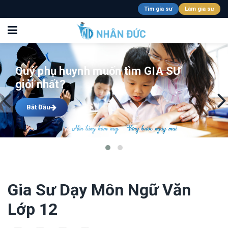
Tìm gia sư
Làm gia sư
Quý phụ huynh muốn tìm GIA SƯ
giỏi nhất?
Bắt Đầu
Gia Sư Dạy Môn Ngữ Văn
Lớp 12