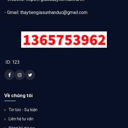
- Gmail:
thaytiengiasunhanduc@gmail.com
ID: 123
Về chúng tôi
Tin tức - Sự kiện
Liên hệ tư vấn
Đăng ký gia sư