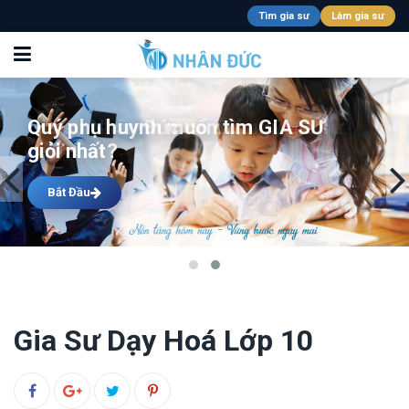
Tìm gia sư
Làm gia sư
Gia sư Nhân Đức có đội ngũ gia sư
giỏi nhất
Bắt Đầu
Gia Sư Dạy Hoá Lớp 10