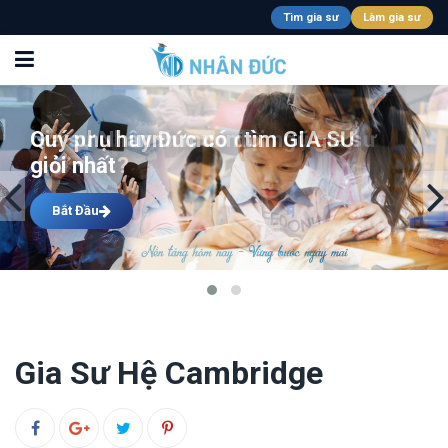
Tìm gia sư
Làm gia sư
Quý phụ huynh muốn tìm GIA SƯ
giỏi nhất?
Bắt Đầu
Gia Sư Hệ Cambridge