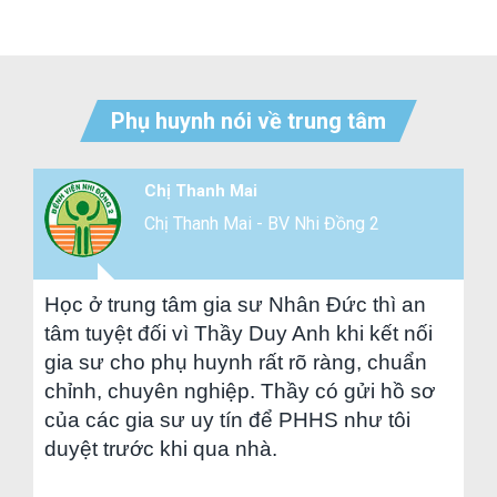
Phụ huynh nói về trung tâm
Chị Thanh Mai
Chị Thanh Mai - BV Nhi Đồng 2
Học ở trung tâm gia sư Nhân Đức thì an
Bên
tâm tuyệt đối vì Thầy Duy Anh khi kết nối
cũn
gia sư cho phụ huynh rất rõ ràng, chuẩn
năn
chỉnh, chuyên nghiệp. Thầy có gửi hồ sơ
bản 
của các gia sư uy tín để PHHS như tôi
duyệt trước khi qua nhà.