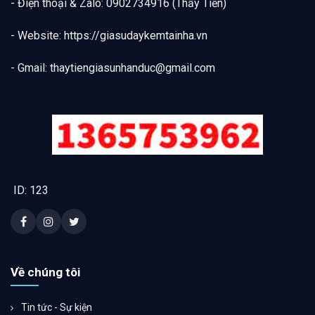
- Điện thoại & Zalo: 0902734916 (Thầy Tiến)
- Website: https://giasudaykemtainha.vn
- Gmail:
thaytiengiasunhanduc@gmail.com
ID: 123
Về chúng tôi
Tin tức - Sự kiện